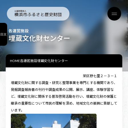
各運営施設
目次
埋蔵文化財センター
HOME
各運営施設
埋蔵文化財センター
栄区野七里２－３－１
埋蔵文化財に関する調査・研究と整理事業を専門とする機関であり、
発掘調査報告書の刊行や調査成果の公開、展示、講座、体験学習な
ど、埋蔵文化財に関係する普及啓発活動を行い、埋蔵文化財の保護と
継承の重要性について市民の理解を深め、地域文化の振興に貢献して
います。