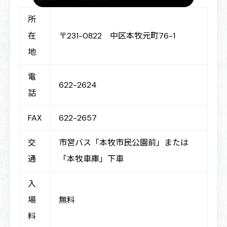
所
在
〒231-0822 中区本牧元町76-1
地
電
622-2624
話
FAX
622-2657
交
市営バス「本牧市民公園前」または
通
「本牧車庫」下車
入
場
無料
料