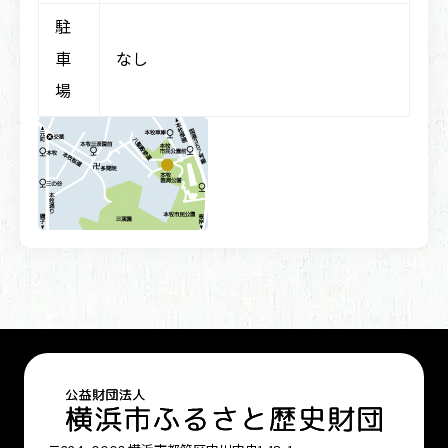
駐
車
なし
場