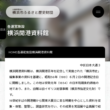
各運営施設
目次
横浜開港資料館
HOME
各運営施設
横浜開港資料館
中区日本大通３
横浜開港資料館は、横浜開港百年を記念して実施された「横浜市史」
編集事業の資料を基礎に、昭和56年（1981）６月２日の開港記念日
に開館しました。この地は安政元年（1854）の日米和親条約締結の
地であり、また、旧館は旧イギリス総領事館（横浜市指定文化財）で
す。
19世紀半ばの開港期から関東大震災に至る時期を中心とした資料を収
集・保管、整理し、調査研究を行い、その成果を常設展や企画展で紹