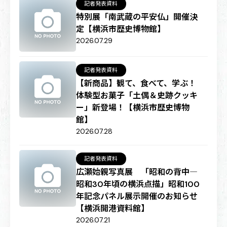
記者発表資料
特別展「南武蔵の平安仏」開催決
定【横浜市歴史博物館】
2026.07.29
記者発表資料
【新商品】観て、食べて、学ぶ！
体験型お菓子「土偶＆史跡クッキ
ー」新登場！【横浜市歴史博物
館】
2026.07.28
記者発表資料
広瀬始親写真展 「昭和の背中―
昭和30年頃の横浜点描」昭和100
年記念パネル展示開催のお知らせ
【横浜開港資料館】
2026.07.21