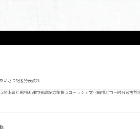
あいさつ
記者発表資料
浜開港資料館
横浜都市発展記念館
横浜ユーラシア文化館
横浜市三殿台考古館
様