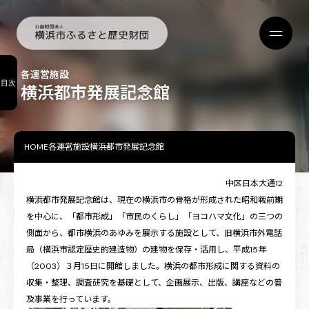
各運営施設
目次
横浜都市発展記念館
HOME
各運営施設
横浜都市発展記念館
中区日本大通12
横浜都市発展記念館は、現在の横浜市の骨格が形成された昭和戦前期
を中心に、「都市形成」「市民のくらし」「ヨコハマ文化」の三つの
側面から、都市横浜のあゆみを展示する施設として、旧横浜市外電話
局（横浜市認定歴史的建造物）の建物を保存・活用し、平成15年
（2003）３月15日に開館しました。横浜の都市形成に関する資料の
収集・整理、調査研究を基礎として、企画展示、出版、講座などの普
及事業を行っています。